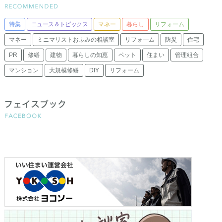
特集
ニュース＆トピックス
マネー
暮らし
リフォーム
マネー
ミニマリストおふみの相談室
リフォ―ム
防災
住宅
PR
修繕
建物
暮らしの知恵
ペット
住まい
管理組合
マンション
大規模修繕
DIY
リフォーム