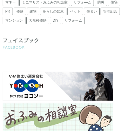
マネー
ミニマリストおふみの相談室
リフォ―ム
防災
住宅
PR
修繕
建物
暮らしの知恵
ペット
住まい
管理組合
マンション
大規模修繕
DIY
リフォーム