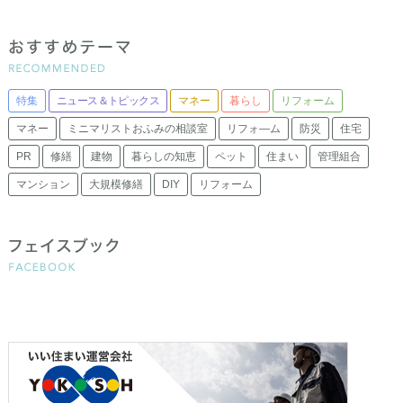
特集
ニュース＆トピックス
マネー
暮らし
リフォーム
マネー
ミニマリストおふみの相談室
リフォ―ム
防災
住宅
PR
修繕
建物
暮らしの知恵
ペット
住まい
管理組合
マンション
大規模修繕
DIY
リフォーム