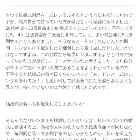
かつて結婚式用品を一式レンタルするという方法も検討したので
すが、結局自分で持っていた方が楽だという結論に至りました。
20代半ば～30歳目前まで結婚式ラッシュだったので、平均して年
に3、４回は披露宴か二次会に参列しており、多い時は年に5回参
列することもありました。そうなると一年のうちほとんどの期
間、レンタルの手配をしたり梱包したり送り返したりしないとい
けないですよね。この頻度なら毎度レンタルするよりも自分で持
っておいた方が楽だし、リーズナブルだと考えました。また自分
がズボラで忘れっぽい人間であることをよくわかっているので、
下手すると結婚式の前々日くらいにハッと「あ、ドレス一式のレ
ンタル忘れてた！」と思い出して顔面蒼白になる姿がありありと
浮かび、持っていないのは危険だと感じたためです。
結婚式の装いも制服化してしまえばいい
そもそもなぜレンタルを検討したかといえば、短いスパンで結婚
式に参加する上、高校や大学の友人など大抵集う面々が同じなの
で、毎回同じ装いで参列するのもいかがなものか、装いを変えた