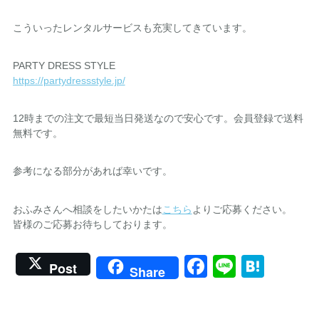
こういったレンタルサービスも充実してきています。
PARTY DRESS STYLE
https://partydressstyle.jp/
12時までの注文で最短当日発送なので安心です。会員登録で送料
無料です。
参考になる部分があれば幸いです。
おふみさんへ相談をしたいかたは
こちら
よりご応募ください。
皆様のご応募お待ちしております。
Facebook
Line
Hate
Post
Share