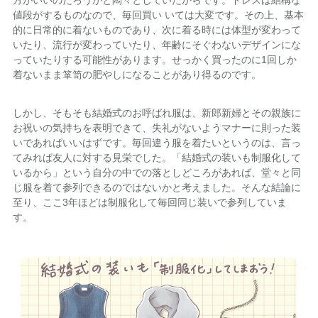
方がいいのだろうかと悶々としていたからです。ドレスは結構な
値段がするものなので、毎回買い いては大変です。その上、基本
的に日常的に着ないものであり、次に着る時には体型が変わって
いたり、流行が変わっていたり、年齢にそぐわないデザインにな
っていたりする可能性があります。せっかく買ったのに1回しか
着ないまま箪笥の肥やしになることがあり得るのです。
しかし、そもそも結婚式のお呼ばれ服は、新郎新婦とその親族に
お祝いの気持ちを表明できて、失礼がないようマナーに則った装
いであればいいはずです。毎回違う服を着たいというのは、言っ
てみれば友人に対する見栄でした。「結婚式の装いも制服化して
いるから」という自分の中での落としどころがあれば、堂々と同
じ服を着て参列できるのではないかと考えました。そんな結論に
至り、ここ3年ほどは制服化して毎回同じ装いで参列していま
す。