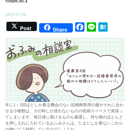
2019.07.26
Facebook
Line
Hate
Post
Share
年に1～2回ほどしか着る機会のない冠婚葬祭用の服やそれに合わ
せる小物類は、その時しか使わないものの収納スペースで嵩張っ
てしまいます。毎日身に着けるものも厳選し、持ち物のほとんど
を押し入れに入れているおふみさんは、たまにしか着ないこれら
の物にどう対処しているのでしょうか。