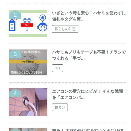
いざという時も安心！ハサミを使わずに
値札やタグを簡…
暮らしの知恵
ハサミもノリもテープも不要！チラシで
つくれる「手づ…
DIY
エアコンの壁穴にヒビが！ そんな隙間
を「エアコンパ…
住まい
簡単！ 木材や板に釘を打つときにひび