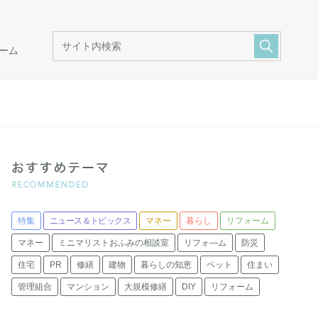
ーム
特集
ニュース＆トピックス
マネー
暮らし
リフォーム
マネー
ミニマリストおふみの相談室
リフォ―ム
防災
住宅
PR
修繕
建物
暮らしの知恵
ペット
住まい
管理組合
マンション
大規模修繕
DIY
リフォーム