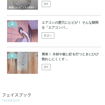
DIY
エアコンの壁穴にヒビが！ そんな隙間
を「エアコンパ…
住まい
簡単！ 木材や板に釘を打つときにひび
割れしにくくす…
DIY