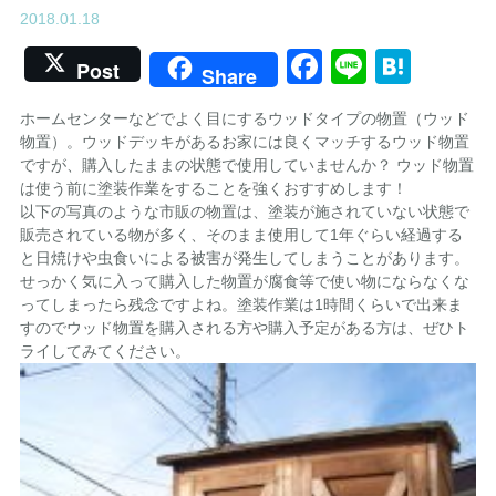
2018.01.18
Facebook
Line
Hate
Post
Share
ホームセンターなどでよく目にするウッドタイプの物置（ウッド
物置）。ウッドデッキがあるお家には良くマッチするウッド物置
ですが、購入したままの状態で使用していませんか？ ウッド物置
は使う前に塗装作業をすることを強くおすすめします！
以下の写真のような市販の物置は、塗装が施されていない状態で
販売されている物が多く、そのまま使用して1年ぐらい経過する
と日焼けや虫食いによる被害が発生してしまうことがあります。
せっかく気に入って購入した物置が腐食等で使い物にならなくな
ってしまったら残念ですよね。塗装作業は1時間くらいで出来ま
すのでウッド物置を購入される方や購入予定がある方は、ぜひト
ライしてみてください。