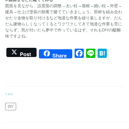
図面を見ながら、設置面の調整→太い柱→屋根→細い柱→外壁→
建具→仕上げ塗装の順番で建てていきましょう。部材を組み合わ
せたり金物を取り付けるなど地道な作業を繰り返しますが、だん
だん建物らしくなってくるとワクワクしてきて地道な作業も苦に
ならず、気が付いたら夢中で作っているはず。それもDIYの醍醐
味ですよね。
Facebook
Line
Hate
Post
Share
DIY