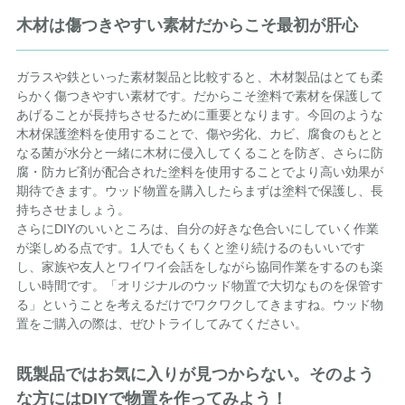
木材は傷つきやすい素材だからこそ最初が肝心
ガラスや鉄といった素材製品と比較すると、木材製品はとても柔
らかく傷つきやすい素材です。だからこそ塗料で素材を保護して
あげることが長持ちさせるために重要となります。今回のような
木材保護塗料を使用することで、傷や劣化、カビ、腐食のもとと
なる菌が水分と一緒に木材に侵入してくることを防ぎ、さらに防
腐・防カビ剤が配合された塗料を使用することでより高い効果が
期待できます。ウッド物置を購入したらまずは塗料で保護し、長
持ちさせましょう。
さらにDIYのいいところは、自分の好きな色合いにしていく作業
が楽しめる点です。1人でもくもくと塗り続けるのもいいです
し、家族や友人とワイワイ会話をしながら協同作業をするのも楽
しい時間です。「オリジナルのウッド物置で大切なものを保管す
る」ということを考えるだけでワクワクしてきますね。ウッド物
置をご購入の際は、ぜひトライしてみてください。
既製品ではお気に入りが見つからない。そのよう
な方にはDIYで物置を作ってみよう！