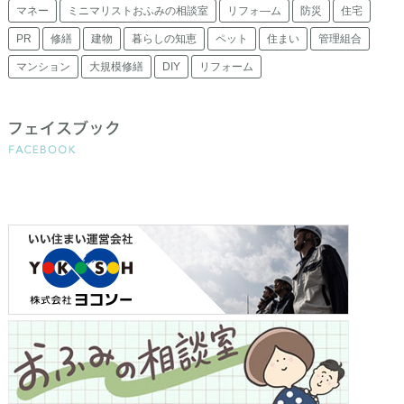
マネー
ミニマリストおふみの相談室
リフォ―ム
防災
住宅
PR
修繕
建物
暮らしの知恵
ペット
住まい
管理組合
マンション
大規模修繕
DIY
リフォーム