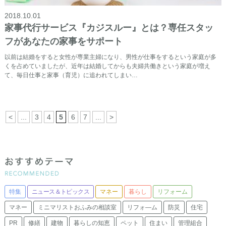
2018.10.01
家事代行サービス『カジスルー』とは？専任スタッ
フがあなたの家事をサポート
以前は結婚をすると女性が専業主婦になり、男性が仕事をするという家庭が多
くを占めていましたが、近年は結婚してからも夫婦共働きという家庭が増え
て、毎日仕事と家事（育児）に追われてしまい…
<
...
3
4
5
6
7
...
>
特集
ニュース＆トピックス
マネー
暮らし
リフォーム
マネー
ミニマリストおふみの相談室
リフォ―ム
防災
住宅
PR
修繕
建物
暮らしの知恵
ペット
住まい
管理組合