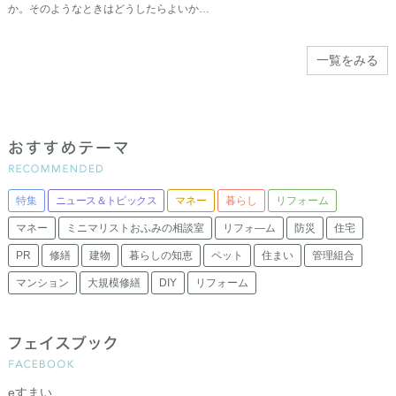
か。そのようなときはどうしたらよいか…
一覧をみる
特集
ニュース＆トピックス
マネー
暮らし
リフォーム
マネー
ミニマリストおふみの相談室
リフォ―ム
防災
住宅
PR
修繕
建物
暮らしの知恵
ペット
住まい
管理組合
マンション
大規模修繕
DIY
リフォーム
eすまい