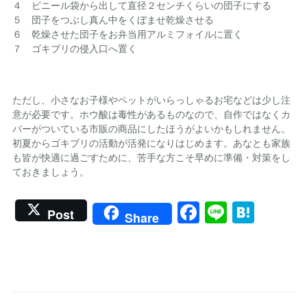
４ ビニール袋から出して直径２センチくらいの団子にする
５ 団子をつぶし真ん中をくぼませ乾燥させる
６ 乾燥させた団子をお弁当用アルミフォイルに置く
７ ゴキブリの侵入口へ置く
ただし、小さなお子様やペットがいらっしゃるお宅などは少し注
意が必要です。ホウ酸は毒性があるものなので、自作ではなくカ
バーがついている市販の商品にしたほうがよいかもしれません。
初夏からゴキブリの活動が活発になりはじめます。あなとも家族
も皆が快適に過ごすために、苦手な方こそ早めに準備・対策をし
ておきましょう。
Facebook
Line
Hate
Post
Share