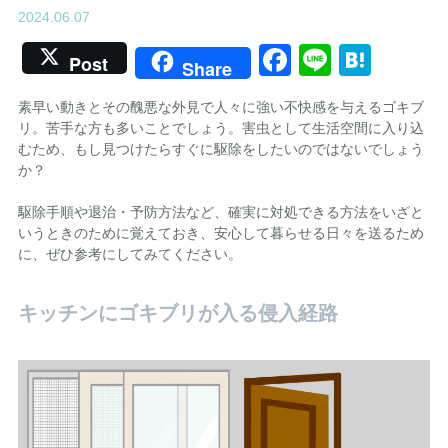
2024.06.07
Facebook
Line
Hate
Post
Share
素早い動きとその醜悪な外見で人々に強い不快感を与えるゴキブ
リ。苦手な方も多いことでしょう。害虫として生活空間に入り込
むため、もし見つけたらすぐに駆除をしたいのではないでしょう
か？
駆除手順や退治・予防方法など、確実に対処できる方法をいざと
いうときのために覚えておき、安心して暮らせる日々を送るため
に、ぜひ参考にしてみてください。
キッチンにゴキブリが入る侵入経路