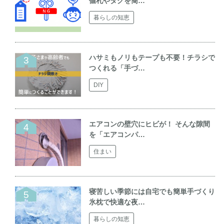
値札やタグを簡…
暮らしの知恵
ハサミもノリもテープも不要！チラシで
つくれる「手づ…
DIY
エアコンの壁穴にヒビが！ そんな隙間
を「エアコンパ…
住まい
寝苦しい季節には自宅でも簡単手づくり
氷枕で快適な夜…
暮らしの知恵