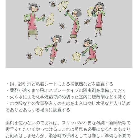
・餌、誘引剤と粘着シートによる捕獲機などを設置する
・薬剤が遠くまで飛ぶスプレータイプの殺虫剤を準備しておく
・火や水による化学燻蒸で締め切った室内に燻蒸剤などを焚く
・ホウ酸などの食毒剤入りのものを出入口や排水溝など入り込め
るありとあらゆる場所に設置する
薬剤を使わないのであれば、スリッパや不要な雑誌・新聞紙等で
素早くたたいてやっつける…これは勇気も必要になるためあまり
お勧めはしませんが、緊急時の手段としては難しい準備も不要で