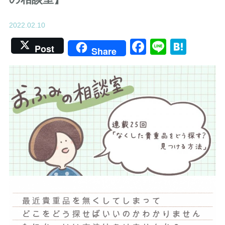
2022.02.10
Facebook
Line
Hate
Post
Share