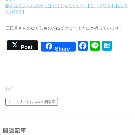
物をなくさないためにはどうしたらいい？【ミニマリストおふみ
の相談室】
三日月さんのなくしものが出てきますようにと祈っています。
Facebook
Line
Hate
Post
Share
ミニマリストおふみの相談室