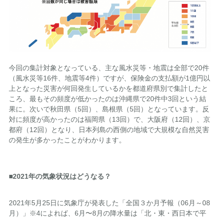
今回の集計対象となっている、主な風水災等・地震は全部で20件
（風水災等16件、地震等4件）ですが、保険金の支払額が1億円以
上となった災害が何回発生しているかを都道府県別で集計したと
ころ、最もその頻度が低かったのは沖縄県で20件中3回という結
果に。次いで秋田県（5回）、島根県（5回）となっています。反
対に頻度が高かったのは福岡県（13回）で、大阪府（12回）、京
都府（12回）となり、日本列島の西側の地域で大規模な自然災害
の発生が多かったことがわかります。
■2021年の気象状況はどうなる？
2021年5月25日に気象庁が発表した「全国３か月予報（06月～08
月）」※4によれば、6月〜8月の降水量は「北・東・西日本で平