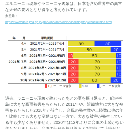
エルニーニョ現象やラニーニャ現象は、日本を含め世界中の異常
な天候の要因となり得ると考えられています。
参照元：
https://www.data.jma.go.jp/gmd/cpd/data/elnino/learning/faq/whatiselnino.html
過去、ラニーニャ現象が終わったあとの夏を振り返ると、紀伊半
島に大きな豪雨被害をもたらした2011年や、近畿地方に大きな被
害をもたらした2018年が該当し、台風の発生数や上陸数は他の年
と比較しても大きな変動はない一方で、大きな被害が発生してい
る年も少なくありません。2020年は12年ぶりに台風の上陸がない
年となりましたが、台風の記録を振り返ると2年続けて上陸がな