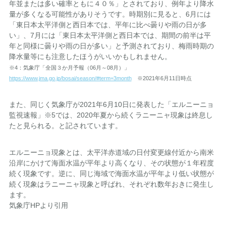
年並または多い確率ともに４０％」とされており、例年より降水
量が多くなる可能性がありそうです。時期別に見ると、6月には
「東日本太平洋側と西日本では、平年に比べ曇りや雨の日が多
い」、7月には「東日本太平洋側と西日本では、期間の前半は平
年と同様に曇りや雨の日が多い」と予測されており、梅雨時期の
降水量等にも注意したほうがいいかもしれません。
※4：気象庁「全国３か月予報（06月～08月）」
https://www.jma.go.jp/bosai/season/#term=3month
※2021年6月11日時点
また、同じく気象庁が2021年6月10日に発表した「エルニーニョ
監視速報」※5では、2020年夏から続くラニーニャ現象は終息し
たと見られる。と記されています。
エルニーニョ現象とは、太平洋赤道域の日付変更線付近から南米
沿岸にかけて海面水温が平年より高くなり、その状態が１年程度
続く現象です。逆に、同じ海域で海面水温が平年より低い状態が
続く現象はラニーニャ現象と呼ばれ、それぞれ数年おきに発生し
ます。
気象庁HPより引用