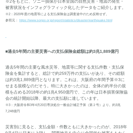
※2をもとに、ソニー損保が日本全国の自然災害・地震の発生・
被害状況をインフォグラフィック化したデータをご紹介します。
※2：2020年度の地震等による支払保険金は調査途中のため反映せず。
参照元：
https://www.sonpo.or.jp/report/statistics/disaster/earthquake.html
■過去5年間の主要災害への支払保険金総額は約3兆1,889億円
過去5年間の主要な風水災等、地震等に関する支払件数・支払保
険金を集計すると、総計で約259万件の支払いがあり、その総額
は約3兆1,889億円となります。これは、大阪府の年間予算※3に
せまる規模なのだそう。特に大きかったのは、全体の約半分の規
模を占める2018年の約1兆4,950億円で、この年は日本損害保険協
会の統計開始以降、最大の支払額に達しています。
※3：大阪府令和3年4月20日専決処分一般会計補正予算（第２号）より。約3兆
7,248億円
災害別に見ると、支払金額・件数ともに大きかったのが、2018年
9月4日に日本に上陸し、関西地方を中心に全国的な被害をもたら