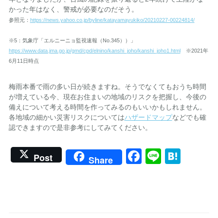
かった年はなく、警戒が必要なのだそう。
参照元：
https://news.yahoo.co.jp/byline/katayamayukiko/20210227-00224814/
※5：気象庁「エルニーニョ監視速報（No.345））」
https://www.data.jma.go.jp/gmd/cpd/elnino/kanshi_joho/kanshi_joho1.html
※2021年
6月11日時点
梅雨本番で雨の多い日が続きますね。そうでなくてもおうち時間
が増えている今、現在お住まいの地域のリスクを把握し、今後の
備えについて考える時間を作ってみるのもいいかもしれません。
各地域の細かい災害リスクについては
ハザードマップ
などでも確
認できますので是非参考にしてみてください。
Facebook
Line
Hate
Post
Share