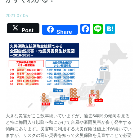
2021.07.05
Facebook
Line
Hate
Post
Share
大きな災害がここ数年続いていますが、過去5年間の傾向を見る
と特に梅雨入り以降〜秋にかけて台風や豪雨災害が多く発生する
傾向にあります。災害時に利用する火災保険は値上げが続いてい
ますが、リスクの高い災害を知って火災保険を見直すことで必要