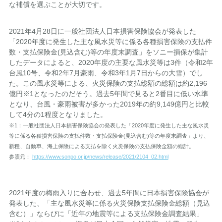
な補償を選ぶことが大切です。
2021年4月28日に一般社団法人日本損害保険協会が発表した
「2020年度に発生した主な風水災等に係る各種損害保険の支払件
数・支払保険金(見込含む)等の年度末調査」をソニー損保が集計
したデータによると、2020年度の主要な風水災等は3件（令和2年
台風10号、令和2年7月豪雨、令和3年1月7日からの大雪）でし
た。この風水災等による、火災保険の支払総額の総額は約2,196
億円※1となったのだそう。過去5年間で見ると2番目に低い水準
となり、台風・豪雨被害が多かった2019年の約9,149億円と比較
して4分の1程度となりました。
※1：一般社団法人日本損害保険協会の発表した「2020年度に発生した主な風水災
等に係る各種損害保険の支払件数・支払保険金(見込含む)等の年度末調査」より、
新種、自動車、海上保険による支払を除く火災保険の支払保険金額の総計。
参照元：
https://www.sonpo.or.jp/news/release/2021/2104_02.html
2021年度の梅雨入りに合わせ、過去5年間に日本損害保険協会が
発表した、「主な風水災等に係る火災保険支払保険金総額（見込
含む）」ならびに「近年の地震等による支払保険金調査結果」