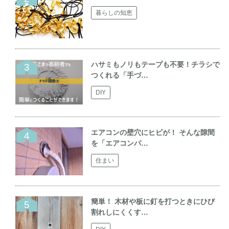
暮らしの知恵
ハサミもノリもテープも不要！チラシで
つくれる「手づ…
DIY
エアコンの壁穴にヒビが！ そんな隙間
を「エアコンパ…
住まい
簡単！ 木材や板に釘を打つときにひび
割れしにくくす…