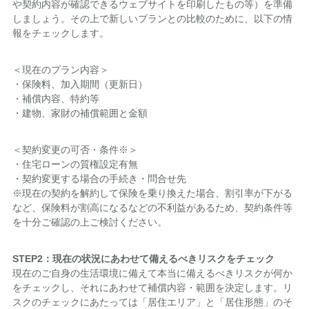
や契約内容が確認できるウェブサイトを印刷したもの等）を準備
しましょう。その上で新しいプランとの比較のために、以下の情
報をチェックします。
＜現在のプラン内容＞
・保険料、加入期間（更新日）
・補償内容、特約等
・建物、家財の補償範囲と金額
＜契約変更の可否・条件※＞
・住宅ローンの質権設定有無
・契約変更する場合の手続き・問合せ先
※現在の契約を解約して保険を乗り換えた場合、割引率が下がる
など、保険料が割高になるなどの不利益があるため、契約条件等
を十分ご確認の上ご検討ください。
STEP2
：現在の状況にあわせて備えるべきリスクをチェック
現在のご自身の生活環境に備えて本当に備えるべきリスクが何か
をチェックし、それにあわせて補償内容・範囲を決定します。リ
スクのチェックにあたっては「居住エリア」と「居住形態」のそ