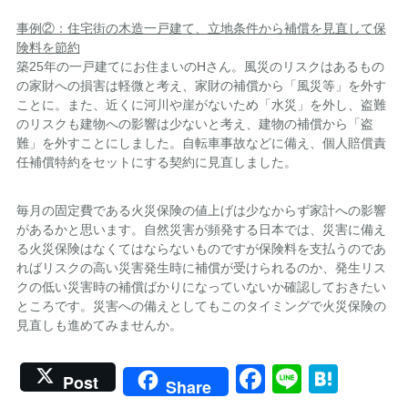
事例②：住宅街の木造一戸建て、立地条件から補償を見直して保
険料を節約
築25年の一戸建てにお住まいのHさん。風災のリスクはあるもの
の家財への損害は軽微と考え、家財の補償から「風災等」を外す
ことに。また、近くに河川や崖がないため「水災」を外し、盗難
のリスクも建物への影響は少ないと考え、建物の補償から「盗
難」を外すことにしました。自転車事故などに備え、個人賠償責
任補償特約をセットにする契約に見直しました。
毎月の固定費である火災保険の値上げは少なからず家計への影響
があるかと思います。自然災害が頻発する日本では、災害に備え
る火災保険はなくてはならないものですが保険料を支払うのであ
ればリスクの高い災害発生時に補償が受けられるのか、発生リス
クの低い災害時の補償ばかりになっていないか確認しておきたい
ところです。災害への備えとしてもこのタイミングで火災保険の
見直しも進めてみませんか。
Facebook
Line
Hate
Post
Share