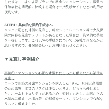
した後は、いよいよ新プランでの料金シミュレーション。複数の
保険会社を簡易的に比較する場合は一括見積サイトなどの利用が
便利です。
STEP4
：具体的な契約手続きへ
リスクに応じた補償の見直し、料金シミュレーション等で火災保
険の内容を見直すメリットがあるとなった場合は、具体的な手続
きへ移行します。これ以降の手続きについては各社で異なるかと
思いますので、各保険会社へとお問い合わせください。
▼見直し事例紹介
事例①：マンションで心配な水漏れにしっかり備えながら補償を
見直し
ローンで新築の分譲マンションを購入したTさん。10階と高層階
のため風災、水災のリスクは少ないと考え、どちらも外しまし
た。ホームセキュリティがあるため「盗難」も外し、上階からの
水漏れに備え「水濡れ等」の補償をセット。マンションで心配な
リスクに備えました。