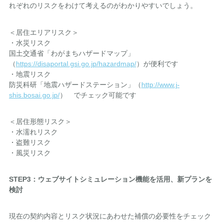
れぞれのリスクをわけて考えるのがわかりやすいでしょう。
＜居住エリアリスク＞
・水災リスク
国土交通省「わがまちハザードマップ」
（
https://disaportal.gsi.go.jp/hazardmap/
）が便利です
・地震リスク
防災科研「地震ハザードステーション」（
http://www.j-
shis.bosai.go.jp/
） でチェック可能です
＜居住形態リスク＞
・水濡れリスク
・盗難リスク
・風災リスク
STEP3
：ウェブサイトシミュレーション機能を活用、新プランを
検討
現在の契約内容とリスク状況にあわせた補償の必要性をチェック