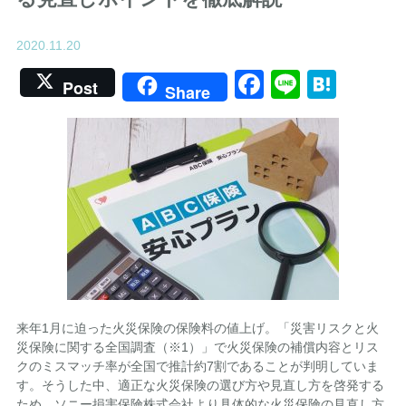
2020.11.20
Facebook
Line
Hate
Post
Share
来年1月に迫った火災保険の保険料の値上げ。「災害リスクと火
災保険に関する全国調査（※1）」で火災保険の補償内容とリス
クのミスマッチ率が全国で推計約7割であることが判明していま
す。そうした中、適正な火災保険の選び方や見直し方を啓発する
ため、ソニー損害保険株式会社より具体的な火災保険の見直し方