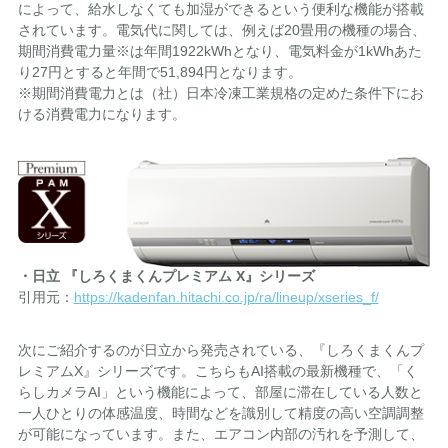
によって、給水しなくても加湿ができるという便利な機能が搭載
されています。電気代に関しては、例えば20畳用の機種の場合、
期間消費電力量※は年間1922kWhとなり、電気料金が1kWhあた
り27円とすると年間で51,894円となります。
※期間消費電力とは（社）日本冷凍工業規格の定めた条件下にお
ける消費電力になります。
・日立 『しろくまくんプレミアム X』シリーズ
引用元：
https://kadenfan.hitachi.co.jp/ra/lineup/xseries_f/
次にご紹介するのが日立から発売されている、『しろくまくんプ
レミアムX』シリーズです。こちらもAI搭載の最新機種で、「く
らしカメラAI」という機能によって、部屋に滞在している人数と
一人ひとりの体感温度、時間などを識別して精度の高い空調調整
が可能になっています。また、エアコン内部の汚れを予測して、