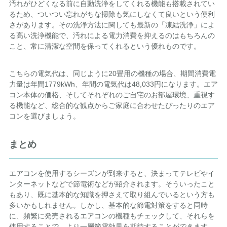
汚れがひどくなる前に自動洗浄をしてくれる機能も搭載されてい
るため、ついつい忘れがちな掃除も気にしなくて良いという便利
さがあります。その洗浄方法に関しても最新の「凍結洗浄」によ
る高い洗浄機能で、汚れによる電力消費を抑えるのはもちろんの
こと、常に清潔な空間を保ってくれるという優れものです。
こちらの電気代は、同じように20畳用の機種の場合、期間消費電
力量は年間1779kWh、年間の電気代は48,033円になります。エア
コン本体の価格、そしてそれぞれのご自宅のお部屋環境、重視す
る機能など、総合的な観点からご家庭に合わせたぴったりのエア
コンを選びましょう。
まとめ
エアコンを使用するシーズンが到来すると、決まってテレビやイ
ンターネットなどで節電術などが紹介されます。そういったこと
もあり、既に基本的な知識を押さえて取り組んでいるという方も
多いかもしれません。しかし、基本的な節電対策をすると同時
に、頻繁に発売されるエアコンの機種もチェックして、それらを
使用することで、より一層節電効果を期待することができます。