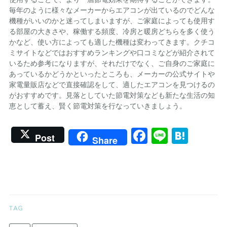
毎年のように様々なメーカーからエアコンが出ているのでどんな
機種がいいのかと迷ってしまいますが、ご家庭によっても使用す
る部屋の大きさや、稼働する頻度、冷房と暖房どちらを多く使う
かなど、使い方によっても適した機種は変わってきます。クチコ
ミサイトなどではおすすめランキングや口コミなどが紹介されて
いるため参考になりますが、それだけでなく、ご自身のご家庭に
あっているかどうかといったところも、メーカーの公式サイトや
家電量販店などで直接確認をして、適したエアコンを見つけるの
がおすすめです。見落としていた節電対策なども新たな生活の知
恵として蓄え、賢く節電対策を行なっていきましょう。
Facebook
Line
Hate
Post
Share