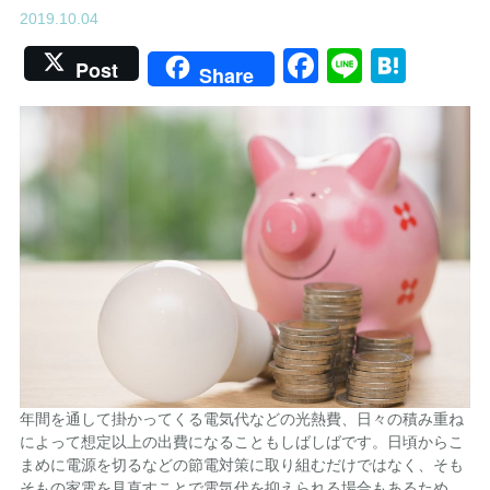
2019.10.04
Facebook
Line
Hate
Post
Share
年間を通して掛かってくる電気代などの光熱費、日々の積み重ね
によって想定以上の出費になることもしばしばです。日頃からこ
まめに電源を切るなどの節電対策に取り組むだけではなく、そも
そもの家電を見直すことで電気代を抑えられる場合もあるため、