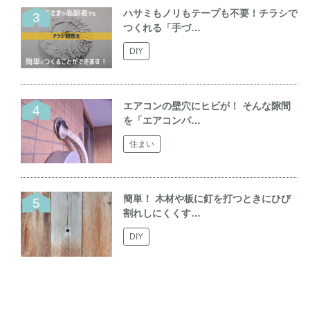
ハサミもノリもテープも不要！チラシで
つくれる「手づ…
DIY
エアコンの壁穴にヒビが！ そんな隙間
を「エアコンパ…
住まい
簡単！ 木材や板に釘を打つときにひび
割れしにくくす…
DIY