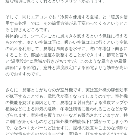
適な環境に保ってくれるというメリットがあります。
そして、同じエアコンでも「冷房を使用する夏場」と「暖房を使
用する冬場」では、その節電方法が若干変わってくるというとこ
ろも押さえどころです。
具体的には、シーズンごとに風向きを変えるという気軽に行える
ものです。冷たい空気は下に、暖かい空気は上に行くという空気
の流れを利用して、夏場は風向きを水平に、逆に冬場は下向きに
することで、部屋の温度を調整することができます。節電と言う
と“温度設定”に意識が行きがちですが、このような風向きや風量
調節による節電は、意外と温度設定による節電よりも効果が高い
のでおすすめです。
さらに、見落としがちなのが室外機です。実は室外機の稼働効率
が低下することでも、電気代が高くなってしまうのです。室外機
の機能を妨げる原因として、夏場は直射日光による温度アップや
植物などによる排気の遮断、冬場は積雪に覆われることなどが挙
げられます。室外機を覆うカバーなども販売されていますが、特
に網目が細かいものなどは室外機の機能低下に繋がってしまうの
で、なるべくカバーなどはせずに、屋根の設置やこまめな掃除な
どで対策をするのがベターです。夏場は、打ち水をするだけでも