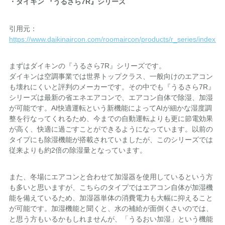
・ダイキン 『うるさら7R』シリーズ
引用元：
https://www.daikinaircon.com/roomaircon/products/r_series/index.ht
まずはダイキンの『うるさら7R』シリーズです。
ダイキンは空調事業では世界トップクラス、一般向けのエアコン
も壊れにくいと評判のメーカーです。その中でも『うるさら7R』
シリーズは最新の省エネエアコンで、エアコン自体で除湿、加湿
が可能です。AI快適運転という新機能によってAIが細かな湿度調
整を行なってくれるため、今までの自動運転よりも更に節電効果
が高く、快適に過ごすことができるようになっています。以前の
タイプにも除湿機能が搭載されていましたが、このシリーズでは
従来よりも約2倍の除湿量となっています。
また、冬場にエアコンと合わせて加湿器を使用しているという方
も多いと思いますが、こちらのタイプではエアコン自体が加湿機
能を備えているため、加湿器単体の消費電力も大幅に抑えること
が可能です。加湿機能と聞くと、水の補給が面倒くさいのでは、
と思う方もいるかもしれませんが、「うるおい加湿」という機能