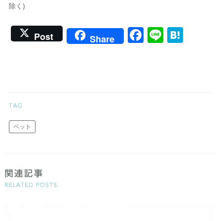
除く)
Facebook
Line
Hate
Post
Share
ペット