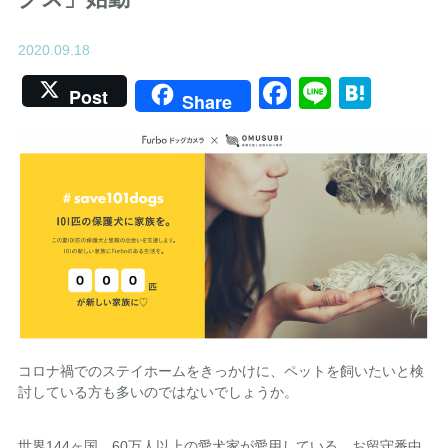
2020.09.18
Facebook
Line
Hate
Post
Share
コロナ禍でのステイホームをきっかけに、ペットを飼いたいと検
討している方も多いのではないでしょうか。
世界144ヶ国、60万人以上の愛犬家が愛用している、お留守番中