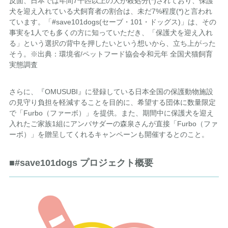
反面、日本では年間7千匹以上の犬が殺処分(*)されており、保護
犬を迎え入れている犬飼育者の割合は、未だ7%程度(*)と言われ
ています。「#save101dogs(セーブ・101・ドッグス)」は、その
事実を1人でも多くの方に知っていただき、「保護犬を迎え入れ
る」という選択の背中を押したいという想いから、立ち上がった
そう。※出典：環境省/ペットフード協会令和元年 全国犬猫飼育
実態調査
さらに、『OMUSUBI』に登録している日本全国の保護動物施設
の見守り負担を軽減することを目的に、希望する団体に数量限定
で「Furbo（ファーボ）」を提供。また、期間中に保護犬を迎え
入れたご家族1組にアンバサダーの森泉さんが直接「Furbo（ファ
ーボ）」を贈呈してくれるキャンペーンも開催するとのこと。
■#save101dogs プロジェクト概要