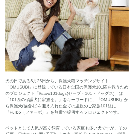
犬の日である8月26日から、保護犬猫マッチングサイト
「OMUSUBI」に登録している日本全国の保護犬101匹を救うため
のプロジェクト「#save101dogs(セーブ・101・ドッグス)」は
「101匹の保護犬に家族を。」をキーワードに、『OMUSUBI』か
ら保護犬(猫含む)を迎え入れた全ての里親のご家族101組に
『Furbo（ファーボ）』を無償で提供するプロジェクトです。
ペットとして人気が高く飼育している家庭も多い犬ですが、その