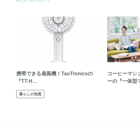
携帯できる扇風機！TaoTronicsの
コーヒーマシ
『TT-H…
ーの『一体型
暮らしの知恵