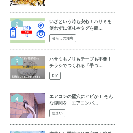
いざという時も安心！ハサミを
使わずに値札やタグを簡…
暮らしの知恵
ハサミもノリもテープも不要！
チラシでつくれる「手づ…
DIY
エアコンの壁穴にヒビが！ そん
な隙間を「エアコンパ…
住まい