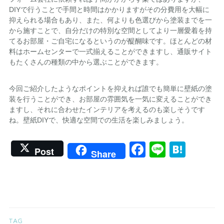
DIYで行うことで手間と時間はかかりますがその分費用を大幅に
抑えられる場合もあり、また、何よりも色選びから塗装までを一
から施すことで、自分だけの特別な空間としてより一層愛着を持
てるお部屋・ご自宅になるというのが醍醐味です。ほとんどの材
料はホームセンターで一式揃えることができますし、通販サイト
もたくさんの種類の中から選ぶことができます。
今回ご紹介したようなポイントを抑えれば誰でも簡単に壁紙の塗
装を行うことができ、お部屋の雰囲気を一気に変えることができ
ますし、それに合わせたインテリアを考えるのも楽しそうです
ね。壁紙DIYで、快適な空間での生活を楽しみましょう。
Facebook
Line
Hate
Post
Share