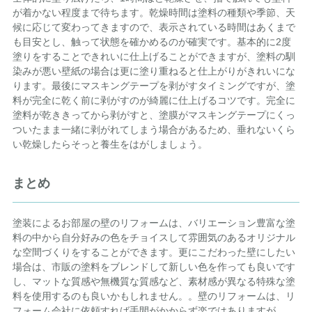
が着かない程度まで待ちます。乾燥時間は塗料の種類や季節、天
候に応じて変わってきますので、表示されている時間はあくまで
も目安とし、触って状態を確かめるのが確実です。基本的に2度
塗りをすることできれいに仕上げることができますが、塗料の馴
染みが悪い壁紙の場合は更に塗り重ねると仕上がりがきれいにな
ります。最後にマスキングテープを剥がすタイミングですが、塗
料が完全に乾く前に剥がすのが綺麗に仕上げるコツです。完全に
塗料が乾ききってから剥がすと、塗膜がマスキングテープにくっ
ついたまま一緒に剥がれてしまう場合があるため、垂れないくら
い乾燥したらそっと養生をはがしましょう。
まとめ
塗装によるお部屋の壁のリフォームは、バリエーション豊富な塗
料の中から自分好みの色をチョイスして雰囲気のあるオリジナル
な空間づくりをすることができます。更にこだわった壁にしたい
場合は、市販の塗料をブレンドして新しい色を作っても良いです
し、マットな質感や無機質な質感など、素材感が異なる特殊な塗
料を使用するのも良いかもしれません。。壁のリフォームは、リ
フォーム会社に依頼すれば手間がかからず楽ではありますが、