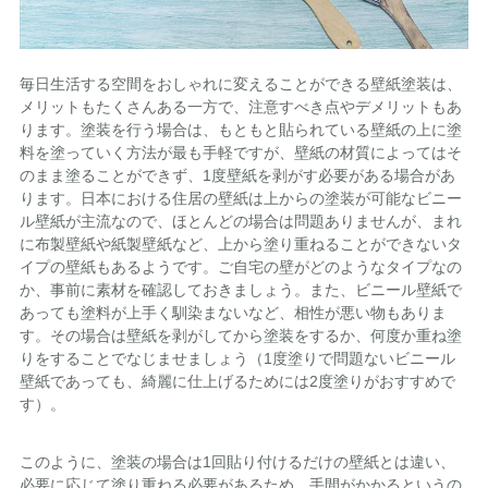
毎日生活する空間をおしゃれに変えることができる壁紙塗装は、
メリットもたくさんある一方で、注意すべき点やデメリットもあ
ります。塗装を行う場合は、もともと貼られている壁紙の上に塗
料を塗っていく方法が最も手軽ですが、壁紙の材質によってはそ
のまま塗ることができず、1度壁紙を剥がす必要がある場合があ
ります。日本における住居の壁紙は上からの塗装が可能なビニー
ル壁紙が主流なので、ほとんどの場合は問題ありませんが、まれ
に布製壁紙や紙製壁紙など、上から塗り重ねることができないタ
イプの壁紙もあるようです。ご自宅の壁がどのようなタイプなの
か、事前に素材を確認しておきましょう。また、ビニール壁紙で
あっても塗料が上手く馴染まないなど、相性が悪い物もありま
す。その場合は壁紙を剥がしてから塗装をするか、何度か重ね塗
りをすることでなじませましょう（1度塗りで問題ないビニール
壁紙であっても、綺麗に仕上げるためには2度塗りがおすすめで
す）。
このように、塗装の場合は1回貼り付けるだけの壁紙とは違い、
必要に応じて塗り重ねる必要があるため、手間がかかるというの