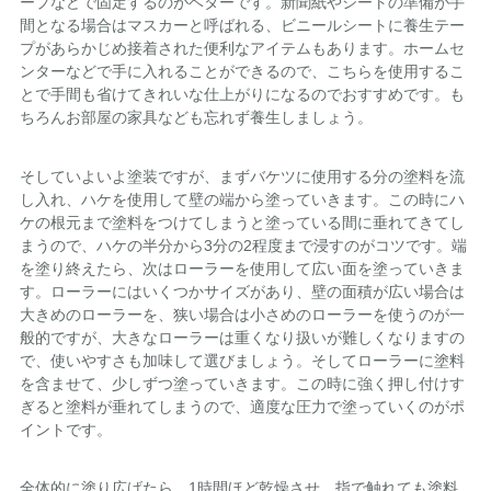
ープなどで固定するのがベターです。新聞紙やシートの準備が手
間となる場合はマスカーと呼ばれる、ビニールシートに養生テー
プがあらかじめ接着された便利なアイテムもあります。ホームセ
ンターなどで手に入れることができるので、こちらを使用するこ
とで手間も省けてきれいな仕上がりになるのでおすすめです。も
ちろんお部屋の家具なども忘れず養生しましょう。
そしていよいよ塗装ですが、まずバケツに使用する分の塗料を流
し入れ、ハケを使用して壁の端から塗っていきます。この時にハ
ケの根元まで塗料をつけてしまうと塗っている間に垂れてきてし
まうので、ハケの半分から3分の2程度まで浸すのがコツです。端
を塗り終えたら、次はローラーを使用して広い面を塗っていきま
す。ローラーにはいくつかサイズがあり、壁の面積が広い場合は
大きめのローラーを、狭い場合は小さめのローラーを使うのが一
般的ですが、大きなローラーは重くなり扱いが難しくなりますの
で、使いやすさも加味して選びましょう。そしてローラーに塗料
を含ませて、少しずつ塗っていきます。この時に強く押し付けす
ぎると塗料が垂れてしまうので、適度な圧力で塗っていくのがポ
イントです。
全体的に塗り広げたら、1時間ほど乾燥させ、指で触れても塗料