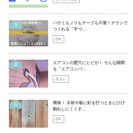
ハサミもノリもテープも不要！チラシで
つくれる「手づ…
DIY
エアコンの壁穴にヒビが！ そんな隙間
を「エアコンパ…
住まい
簡単！ 木材や板に釘を打つときにひび
割れしにくくす…
DIY