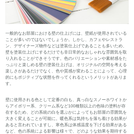
一般的なお部屋における壁の仕上げには、壁紙が使用されている
ことが多いのではないでしょうか。しかし、カフェやレストラ
ン、デザイナーズ物件などは塗装仕上げであることも多いため、
壁を塗装仕上げにするだけでも非日常的なおしゃれな雰囲気を取
り入れることができそうです。色のバリエーションや素材感をた
っぷりと楽しめる壁の塗装仕上げは、オリジナルの空間を考える
楽しさがあるだけでなく、色や質感が変わることによって、心理
的にもポジティブな状態を作ってくれるというメリットがありま
す。
壁に使用される色として定番の白も、真っ白なスノーホワイトか
らアイボリー系、クリーム系など100種類以上の色味の塗料が存
在するため、どの系統の白を選ぶかによってもお部屋の雰囲気を
大きく変えることが可能に。暖色系は気持ちを落ち着ける効果が
あると言われていますし、寒色系は体感温度を下げる効果がある
など、色の系統による影響は様々で、どのような効果を期待する