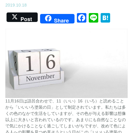
2019.10.18
Facebook
Line
Hate
Post
Share
11月16日は語呂合わせで、11（いい）16（いろ）と読めること
から「いいいろ塗装の日」として制定されています。私たちは多
くの色のなかで生活をしていますが、その色が与える影響は想像
以上に大きいと言われているのです。あまりにも自然なことなの
で気にかけることなく過ごしてしまいがちですが、改めて色によ
る人への影響を見つめ直そうという日がこの「いいいろ塗装の