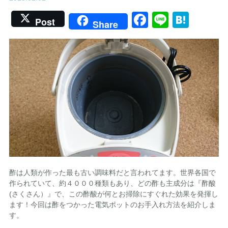
Facebook
Line
Hate
Post
Share
酢は人類が作った最も古い調味料だと言われてます。世界各国で
作られていて、約４０００種類もあり、どの酢も主成分は『酢酸
(さくさん）』で、この酢酸が何とお掃除にすぐれた効果を発揮し
ます！今回は酢をつかった電気ポットのお手入れ方法を紹介しま
す。