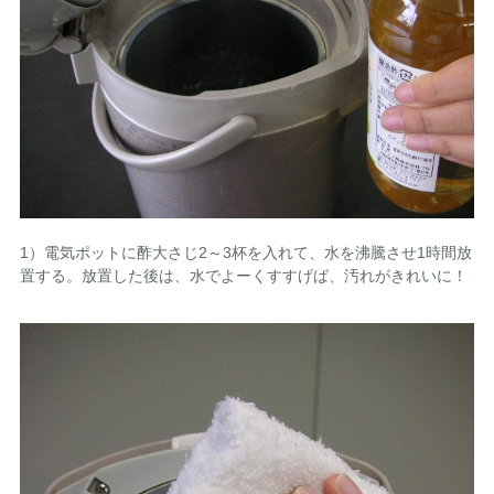
1）電気ポットに酢大さじ2～3杯を入れて、水を沸騰させ1時間放
置する。放置した後は、水でよーくすすげば、汚れがきれいに！