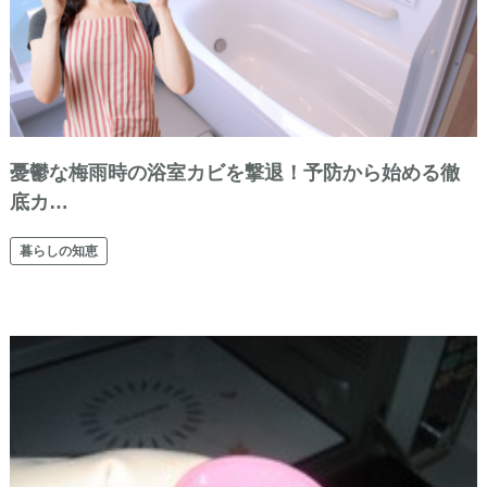
憂鬱な梅雨時の浴室カビを撃退！予防から始める徹
底カ…
暮らしの知恵