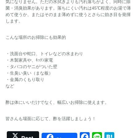
気になりません。ただの水拭きよりも汚れ落ちがよく、同時に除
菌・消臭効果があります。落ちにくい汚れは45℃程度のお湯で薄
めて使うか、またはそのまま薄めずに使うとさらに効き目を発揮
します。
こんな場所のお掃除にも効果的
・洗面台や蛇口、トイレなどの水まわり
・木製家具や、ｷｯﾁﾝ家電
・タバコのヤニがついた壁
・生臭い臭い（まな板）
・金属のくもり取り
など
酢は体にいいだけでなく、幅広いお掃除に使えます。
皆さんも場面に応じて、酢を活躍しましょう！
Facebook
Line
Hate