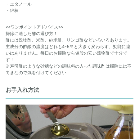
・エタノール
・綿棒
<<ワンポイントアドバイス>>
掃除に適した酢の選び方！
酢には穀物酢、米酢、純米酢、リンゴ酢などいろいろあります。
主成分の酢酸の濃度はどれも4~5％と大きく変わらず、効能に違
いはありません。毎日のお掃除なら値段の安い穀物酢で十分で
す！
※寿司酢のような砂糖などの調味料の入った調味酢は掃除には不
向きなので気を付けてください
お手入れ方法