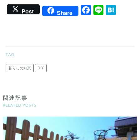
Facebook
Line
Hate
Post
Share
暮らしの知恵
DIY