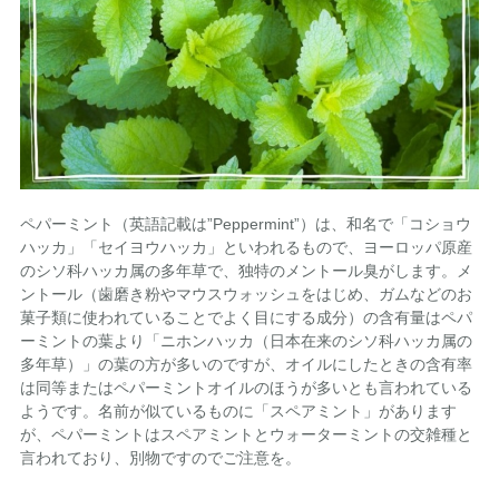
ペパーミント（英語記載は”Peppermint”）は、和名で「コショウ
ハッカ」「セイヨウハッカ」といわれるもので、ヨーロッパ原産
のシソ科ハッカ属の多年草で、独特のメントール臭がします。メ
ントール（歯磨き粉やマウスウォッシュをはじめ、ガムなどのお
菓子類に使われていることでよく目にする成分）の含有量はペパ
ーミントの葉より「ニホンハッカ（日本在来のシソ科ハッカ属の
多年草）」の葉の方が多いのですが、オイルにしたときの含有率
は同等またはペパーミントオイルのほうが多いとも言われている
ようです。名前が似ているものに「スペアミント」があります
が、ペパーミントはスペアミントとウォーターミントの交雑種と
言われており、別物ですのでご注意を。