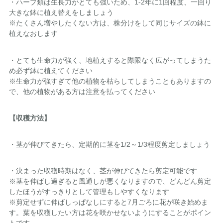
・ハーブ類は生長力がとても強いため、1-2年に1回程度、一回り
大きな鉢に植え替えをしましょう
※たくさん増やしたくない方は、株分けをして同じサイズの鉢に
植えなおします
・とても生命力が強く、地植えすると際限なく広がってしまうた
め必ず鉢に植えてください
※生命力が強すぎて他の植物を枯らしてしまうこともありますの
で、他の植物がある方は注意を払ってください
【収穫方法】
・茎が伸びてきたら、定期的に茎を1/2～1/3程度剪定しましょう
・決まった収穫時期はなく、茎が伸びてきたら剪定可能です
※茎を伸ばし過ぎると風通しが悪くなりますので、どんどん剪定
したほうがすっきりとして管理もしやすくなります
※剪定せずに伸ばしっぱなしにすると7月ごろに花が咲き始めま
す。葉を収穫したい方は花を咲かせないようにすることがポイン