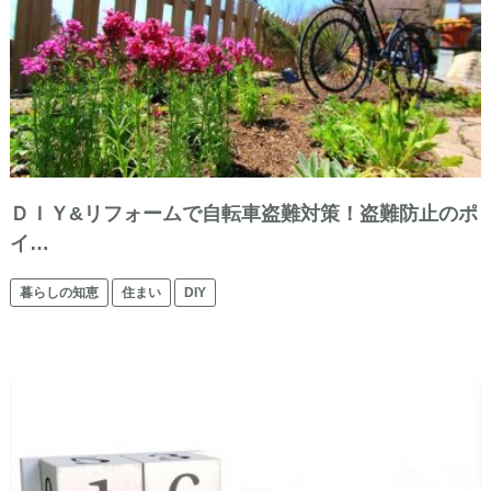
ＤＩＹ&リフォームで自転車盗難対策！盗難防止のポ
イ…
暮らしの知恵
住まい
DIY