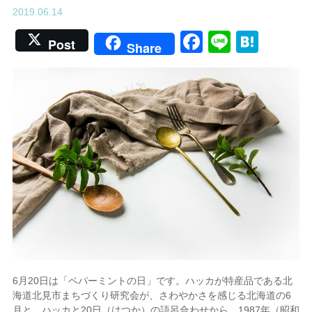
2019.06.14
Facebook
Line
Hate
Post
Share
6月20日は「ペパーミントの日」です。ハッカが特産品である北
海道北見市まちづくり研究会が、さわやかさを感じる北海道の6
月と、ハッカと20日（はつか）の語呂合わせから、1987年（昭和