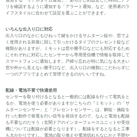
リを確認するように通知する「アラート通知」など、使用者のラ
イフスタイルに合わせて設定を選ぶことができます。
いろんな出入り口に対応
出入り口のなかにもひねって鍵をかけるサムターン錠や、窓でよ
く使用される前後に回して引っかけるタイプのクレセント錠など
種類がありますが、ミモットは窓や勝手口などにも対応するため
にそれぞれに対応したセンサーから専用受信機で情報を取得して
スマートフォンに通知します。戸締り忘れが特に気になる大きい
窓や外から見えない勝手口など、出入り口の種類にこだわらずに
一つのアプリでまとめて管理できるのがいいですね。
配線・電池不要で快適使用
センサーを取り付けるとなると一般的には配線を行って電気をと
るか、電池を使う必要がありますがこちらの『ミモット』の「サ
ムターンセンサー」と「クレセントセンサー」は、解錠・施錠を
行った動作で発電を行い信号を発信するので、なんと電池も配線
も不要なのだそう（玄関ドアのインターフェースユニットや受信
機については配線が必要となります）。配線をするとなると工事
も大がかりですし、電池の取り換えや電池切れもなにかと手間や