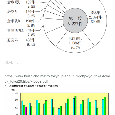
引用元：
https://www.keishicho.metro.tokyo.jp/about_mpd/jokyo_tokei/toke
i/k_tokei29.files/ktb009.pdf