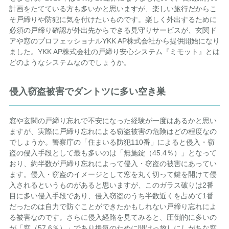
計画をたてている方も多いかと思いますが、楽しい旅行だからこ
そ戸締りや防犯に気を付けたいものです。楽しく外出するために
必須の戸締り確認が外出先からできる見守りサービスが、玄関ド
アや窓のプロフェッショナルYKK AP株式会社から提供開始になり
ました。YKK AP株式会社の戸締り安心システム『ミモット』とは
どのようなシステムなのでしょうか。
侵入窃盗被害でダントツに多い空き巣
窓や玄関の戸締り忘れで不安になった経験が一度はあるかと思い
ますが、実際に戸締り忘れによる窃盗被害の危険はどの程度なの
でしょうか。警察庁の「住まいる防犯110番」によると侵入・窃
盗の侵入手段として最も多いのは「無施錠（45.4％）」となって
おり、約半数が戸締り忘れによって侵入・窃盗の被害にあってい
ます。侵入・窃盗のイメージとして窓を丸く切って鍵を開けて侵
入されるというものがあると思いますが、このガラス破りは2番
目に多い侵入手段であり、侵入窃盗のうち半数近くを占めて1番
だったのは自力で防ぐことができたかもしれない戸締り忘れによ
る被害なのです。さらに侵入経路を見てみると、圧倒的に多いの
が「窓（57.6％）」であり換気のために開けっ放しにしがちな窓