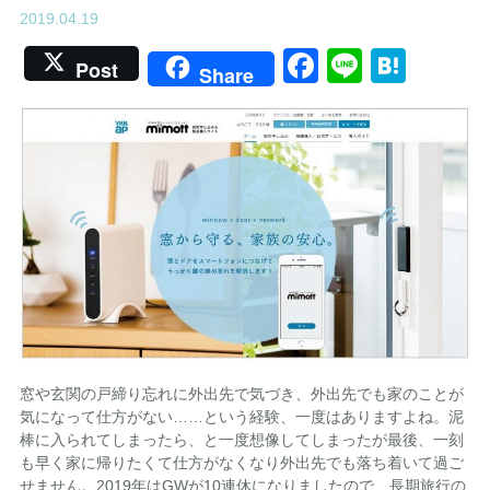
2019.04.19
Facebook
Line
Hate
Post
Share
窓や玄関の戸締り忘れに外出先で気づき、外出先でも家のことが
気になって仕方がない……という経験、一度はありますよね。泥
棒に入られてしまったら、と一度想像してしまったが最後、一刻
も早く家に帰りたくて仕方がなくなり外出先でも落ち着いて過ご
せません。2019年はGWが10連休になりましたので、長期旅行の