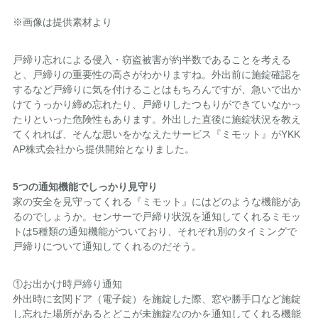
※画像は提供素材より
戸締り忘れによる侵入・窃盗被害が約半数であることを考える
と、戸締りの重要性の高さがわかりますね。外出前に施錠確認を
するなど戸締りに気を付けることはもちろんですが、急いで出か
けてうっかり締め忘れたり、戸締りしたつもりができていなかっ
たりといった危険性もあります。外出した直後に施錠状況を教え
てくれれば、そんな思いをかなえたサービス『ミモット』がYKK
AP株式会社から提供開始となりました。
5
つの通知機能でしっかり見守り
家の安全を見守ってくれる『ミモット』にはどのような機能があ
るのでしょうか。センサーで戸締り状況を通知してくれるミモッ
トは5種類の通知機能がついており、それぞれ別のタイミングで
戸締りについて通知してくれるのだそう。
①お出かけ時戸締り通知
外出時に玄関ドア（電子錠）を施錠した際、窓や勝手口など施錠
し忘れた場所があるとどこが未施錠なのかを通知してくれる機能