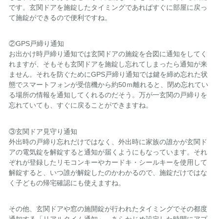
です。玄関ドアを施錠したタイミングであればすぐに部屋に戻っ
て施錠ができるので便利ですね。
②GPS戸締り通知
お出かけ時戸締り通知では玄関ドアの施錠を合図に通知をしてく
れますが、そもそも玄関ドアを施錠し忘れてしまったら通知が来
ません。それを防ぐためにGPS戸締り通知では鍵を締め忘れた状
態でスマートフォンが受信機から約50ｍ離れると、閉め忘れてい
る場所の情報を通知してくれるのだそう。万が一玄関の戸締りを
忘れていても、すぐに戻ることができますね。
③玄関ドア見守り通知
外出時の戸締り忘れだけではなく、外出時に家族の誰かが玄関ド
アの電気錠を解錠すると通知が届くようにもなっています。それ
ぞれが登録したリモコンキーやカードキ・シールキーを使用して
解錠すると、いつ誰が解錠したのかわかるので、施錠だけではな
く子どもの帰宅確認にも使えますね。
その他、玄関ドアや窓の施開錠が行われたタイミングでその都度
通知する「リアルタイム通知」、あらかじめ設定した時間にアプ