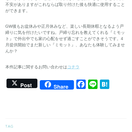
不安がありますがこれならば取り付けた後も快適に使用すること
ができます。
GW後もお盆休みや正月休みなど、楽しい長期休暇となるよう戸
締りに気を付けたいですね。戸締り忘れを教えてくれる『ミモッ
ト』で外出中でも家の心配をせず過ごすことができそうです。4
月提供開始でまだ新しい『ミモット』、あなたも体験してみませ
んか？
本件記事に関するお問い合わせは
コチラ
Facebook
Line
Hate
Post
Share