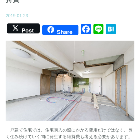
2019.01.23
Facebook
Line
Hate
Post
Share
一戸建て住宅では、住宅購入の際にかかる費用だけではなく、長
く住み続けていく間に発生する維持費も考える必要があります。