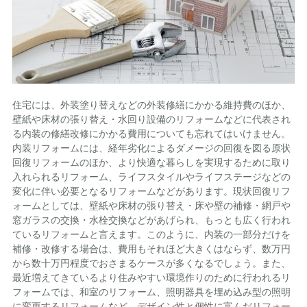
住宅には、外装塗り替えなどの外装修繕にかかる維持費のほか、
壁紙や床材の張り替え・水回り設備のリフォームなどに代表され
る内装の修繕改修にかかる費用についても忘れてはいけません。
内装リフォームには、経年劣化によるダメージの回復を図る原状
回復リフォームのほか、より快適な暮らしを実現するために取り
入れられるリフォーム、ライフスタイルやライフステージなどの
変化に伴い必要となるリフォームなどがあります。現状回復リフ
ォームとしては、壁紙や床材の張り替え・床や壁の補修・網戸や
窓ガラスの交換・水栓交換などがあげられ、もっとも広く行われ
ているリフォームと言えます。このように、内装の一部分だけを
補修・改修する場合は、費用もそれほど大きくはならず、数万円
から数十万円程度でおさまるケースが多くなるでしょう。また、
最近増えてきているより住みやすい環境作りのために行われるリ
フォームでは、和室のリフォーム、照明器具を埋め込み型の照明
に変更するリフォームなど、デザイン性と個性に富んだリフォー