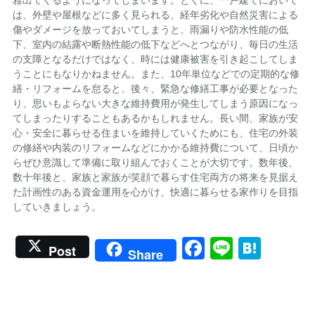
雅出てくるようになってしまいます。とくに、一戸建てにおいて
は、外壁や屋根などに多く見られる、経年劣化や自然災害による
傷やダメージを放っておいてしまうと、雨漏りや防水性能の低
下、室内の結露や断熱性能の低下などへとつながり、毎日の生活
の支障となるだけではなく、時には健康被害を引き起こしてしま
うことにもなりかねません。また、10年単位などでの定期的な修
繕・リフォームを怠ると、後々、緊急な修繕工事が必要となった
り、思いもよらない大きな維持費用が発生してしまう原因になっ
てしまったりすることもあるかもしれません。長い間、家族が安
心・安全に暮らせる住まいを維持していくためにも、住宅の外装
の修繕や内装のリフォームなどにかかる維持費について、日頃か
らぜひ意識して準備に取り組んでおくことが大切です。数年後、
数十年後と、家族と家族が笑顔で暮らす住宅両方の将来を見据え
た計画性のある資金運用を心がけ、快適に暮らせる家作りを目指
していきましょう。
Facebook
Line
Hate
Post
Share