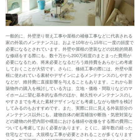
一般的に、外壁塗り替え工事や屋根の補修工事などに代表される
家の外装のメンテナンスは、およそ10年から15年に一度の頻度で
必要になるとされています。外壁や屋根の塗装などの比較的簡易
な修繕をする際にも、数十万から200万程度のまとまった費用が
必要になるため、将来必要となるだろう維持費をあらかじめ考慮
しておくことが大切です。さらに、修繕工事の際には、外壁や屋
根に使われている素材やデザインによるメンテナンスのしやすさ
などが、維持費に直接影響を与えることもあります。これから新
築物件の購入を検討している方は、立地・価格・間取りなどのマ
イホームに望む基本的な条件のほか、耐久性やメンテナンスのし
やすさまでを考えた素材デザインなども考慮しながら物件を検討
してみるのもおすすめです。また、実際に目に見える外装部分の
メンテナンス以外にも、建物自体の耐震補強や断熱・気密対策な
どの建物の外壁内部や構造における修繕や改修をする際の費用に
ついても考慮しておく必要があります。とくに、築年数の経った
住宅などでは、大規模な工事が必要とされることが多くなります