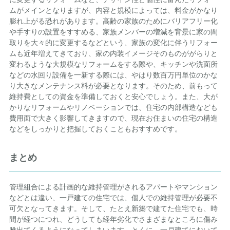
ムがメインとなりますが、内容と規模によっては、料金がかなり
膨れ上がる恐れがあります。高齢の家族のためにバリアフリー化
や手すりの設置をすすめる、家族メンバーの増減を背景に家の間
取りを大々的に変更するなどという、家族の変化に伴うリフォー
ムも近年増えてきており、家の内装イメージそのものががらりと
変わるような大規模なリフォームをする際や、キッチンや洗面所
などの水回り設備を一新する際には、やはり数百万円単位のかな
り大きなメンテナンス料が必要となります。そのため、前もって
維持費としての資金を準備しておくと安心でしょう。また、大が
かりなリフォームやリノベーションでは、住宅の内部構造なども
費用面で大きく影響してきますので、現在お住まいの住宅の構造
などをしっかりと把握しておくこともおすすめです。
まとめ
管理組合による計画的な維持管理がされるアパートやマンション
などとは違い、一戸建ての住宅では、個人での維持管理が必要不
可欠となってきます。そして、たとえ新築で建てた住宅でも、時
間が経つにつれ、どうしても経年劣化でさまざまなところに傷み