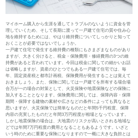
マイホーム購入から生涯を通してトラブルのないように資金を管
理していくため、そして長期に渡って一戸建て住宅の質や住み心
地を維持するためには、やはり維持費についてしっかりと知って
おくことが必要ではないでしょうか。
一戸建て住宅で発生する維持費の種類にもさまざまなものがあり
ますが、大きく分けると、税金・保険費用・修繕費用の3つの維
持費があると言われています。今回は税金に関しての細かいお話
は省略しますが、資産のひとつでもある一戸建て住宅では、毎
年、固定資産税と都市計画税、保険費用が発生することは覚えて
おきましょう。また、保険に関しては一戸建てを所有する場合場
合万が一の場合の対策として、火災保険や地震保険などの保険に
加入することとなります。保険費用に関しては、保障内容・保障
期間・保障する建物の素材や広さなどの条件によっても異なると
思いますが、火災保険では簡単なものだと年間5千円程度、保障
内容の充実したものだと年間3万円程度が相場となっています。
しかし地震保険の場合は、大地震のリスクが高いとされる地域な
どでは年間7万円程度の費用となることもあるようです。いざと
いう時のために重要な保険になりますので一概に大きな負担とは