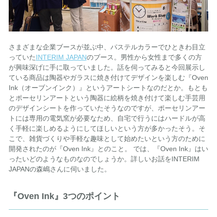
さまざまな企業ブースが並ぶ中、パステルカラーでひときわ目立
っていた
INTERIM JAPAN
のブース。男性から女性まで多くの方
が興味深げに手に取っていました。話を伺ってみると今回展示し
ている商品は陶器やガラスに焼き付けてデザインを楽しむ『Oven
Ink（オーブンインク）』というアートシートなのだとか。もとも
とポーセリンアートという陶器に絵柄を焼き付けて楽しむ手芸用
のデザインシートを作っていたそうなのですが、ポーセリンアー
トには専用の電気窯が必要なため、自宅で行うにはハードルが高
く手軽に楽しめるようにしてほしいという方が多かったそう。そ
こで、雑貨づくりや手軽な趣味として始めたいという方のために
開発されたのが『Oven Ink』とのこと。 では、『Oven Ink』はい
ったいどのようなものなのでしょうか。詳しいお話をINTERIM
JAPANの森嶋さんに伺いました。
『Oven Ink』3つのポイント