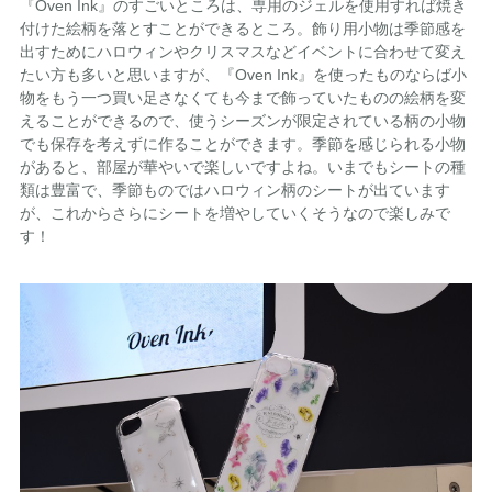
『Oven Ink』のすごいところは、専用のジェルを使用すれば焼き
付けた絵柄を落とすことができるところ。飾り用小物は季節感を
出すためにハロウィンやクリスマスなどイベントに合わせて変え
たい方も多いと思いますが、『Oven Ink』を使ったものならば小
物をもう一つ買い足さなくても今まで飾っていたものの絵柄を変
えることができるので、使うシーズンが限定されている柄の小物
でも保存を考えずに作ることができます。季節を感じられる小物
があると、部屋が華やいで楽しいですよね。いまでもシートの種
類は豊富で、季節ものではハロウィン柄のシートが出ています
が、これからさらにシートを増やしていくそうなので楽しみで
す！