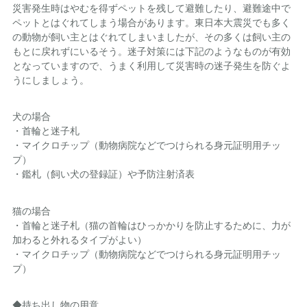
災害発生時はやむを得ずペットを残して避難したり、避難途中で
ペットとはぐれてしまう場合があります。東日本大震災でも多く
の動物が飼い主とはぐれてしまいましたが、その多くは飼い主の
もとに戻れずにいるそう。迷子対策には下記のようなものが有効
となっていますので、うまく利用して災害時の迷子発生を防ぐよ
うにしましょう。
犬の場合
・首輪と迷子札
・マイクロチップ（動物病院などでつけられる身元証明用チッ
プ）
・鑑札（飼い犬の登録証）や予防注射済表
猫の場合
・首輪と迷子札（猫の首輪はひっかかりを防止するために、力が
加わると外れるタイプがよい）
・マイクロチップ（動物病院などでつけられる身元証明用チッ
プ）
◆持ち出し物の用意