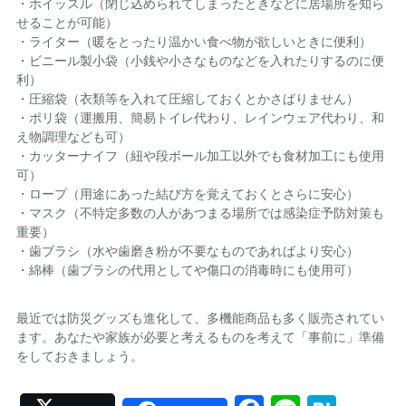
・ホイッスル（閉じ込められてしまったときなどに居場所を知ら
せることが可能）
・ライター（暖をとったり温かい食べ物が欲しいときに便利）
・ビニール製小袋（小銭や小さなものなどを入れたりするのに便
利）
・圧縮袋（衣類等を入れて圧縮しておくとかさばりません）
・ポリ袋（運搬用、簡易トイレ代わり、レインウェア代わり、和
え物調理なども可）
・カッターナイフ（紐や段ボール加工以外でも食材加工にも使用
可）
・ロープ（用途にあった結び方を覚えておくとさらに安心）
・マスク（不特定多数の人があつまる場所では感染症予防対策も
重要）
・歯ブラシ（水や歯磨き粉が不要なものであればより安心）
・綿棒（歯ブラシの代用としてや傷口の消毒時にも使用可）
最近では防災グッズも進化して、多機能商品も多く販売されてい
ます。あなたや家族が必要と考えるものを考えて「事前に」準備
をしておきましょう。