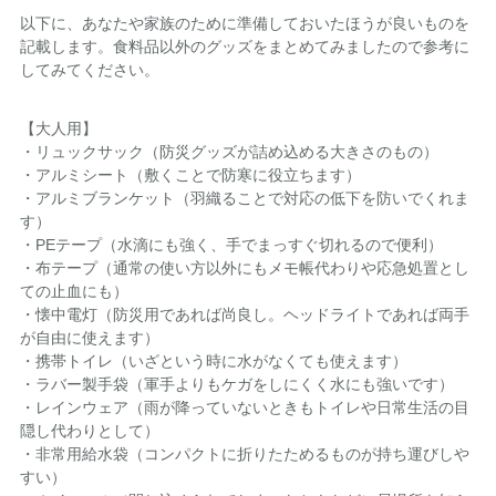
以下に、あなたや家族のために準備しておいたほうが良いものを
記載します。食料品以外のグッズをまとめてみましたので参考に
してみてください。
【大人用】
・リュックサック（防災グッズが詰め込める大きさのもの）
・アルミシート（敷くことで防寒に役立ちます）
・アルミブランケット（羽織ることで対応の低下を防いでくれま
す）
・PEテープ（水滴にも強く、手でまっすぐ切れるので便利）
・布テープ（通常の使い方以外にもメモ帳代わりや応急処置とし
ての止血にも）
・懐中電灯（防災用であれば尚良し。ヘッドライトであれば両手
が自由に使えます）
・携帯トイレ（いざという時に水がなくても使えます）
・ラバー製手袋（軍手よりもケガをしにくく水にも強いです）
・レインウェア（雨が降っていないときもトイレや日常生活の目
隠し代わりとして）
・非常用給水袋（コンパクトに折りたためるものが持ち運びしや
すい）