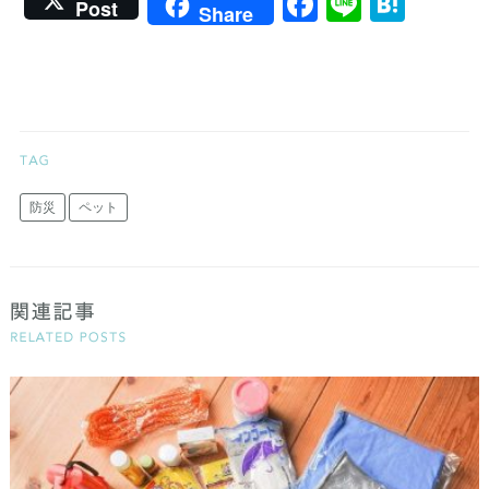
Facebook
Line
Hate
Post
Share
防災
ペット