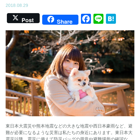
2018.08.29
Facebook
Line
Hate
Post
Share
東日本大震災や熊本地震などの大きな地震や西日本豪雨など、避
難が必要になるような災害は私たちの身近にあります。東日本大
震災以降、震災に備えて防災バッグの用意や避難場所の確認な