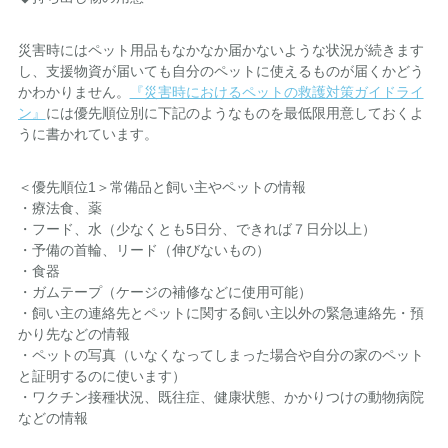
災害時にはペット用品もなかなか届かないような状況が続きます
し、支援物資が届いても自分のペットに使えるものが届くかどう
かわかりません。
『災害時におけるペットの救護対策ガイドライ
ン』
には優先順位別に下記のようなものを最低限用意しておくよ
うに書かれています。
＜優先順位1＞常備品と飼い主やペットの情報
・療法食、薬
・フード、水（少なくとも5日分、できれば７日分以上）
・予備の首輪、リード（伸びないもの）
・食器
・ガムテープ（ケージの補修などに使用可能）
・飼い主の連絡先とペットに関する飼い主以外の緊急連絡先・預
かり先などの情報
・ペットの写真（いなくなってしまった場合や自分の家のペット
と証明するのに使います）
・ワクチン接種状況、既往症、健康状態、かかりつけの動物病院
などの情報