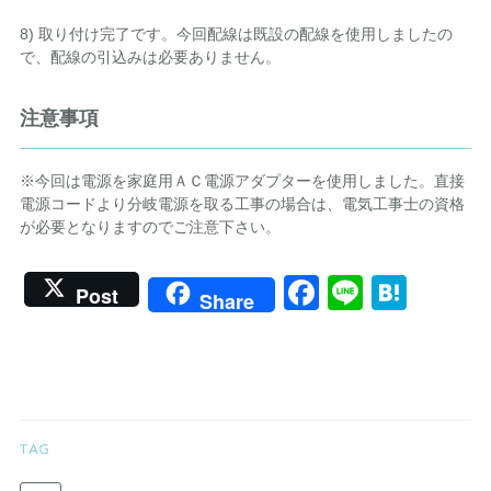
8) 取り付け完了です。今回配線は既設の配線を使用しましたの
で、配線の引込みは必要ありません。
注意事項
※今回は電源を家庭用ＡＣ電源アダプターを使用しました。直接
電源コードより分岐電源を取る工事の場合は、電気工事士の資格
が必要となりますのでご注意下さい。
Facebook
Line
Hate
Post
Share