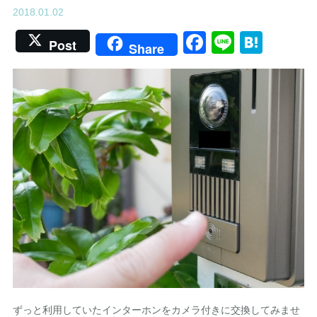
2018.01.02
Facebook
Line
Hate
Post
Share
ずっと利用していたインターホンをカメラ付きに交換してみませ