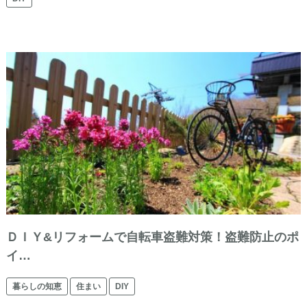
ＤＩＹ&リフォームで自転車盗難対策！盗難防止のポ
イ…
暮らしの知恵
住まい
DIY