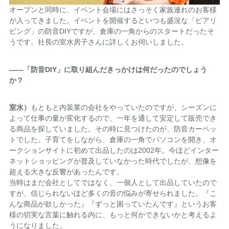
オープンと同時に、イベント会場にはさっそく家族連れのお客様
が入ってきました。イベントを開催するといつも盛況な「ピアリ
ビング」の防音DIYですが、倉庫の一角からのスタートだったそ
うです。社長の室水房子さんに詳しくお伺いしました。
――「防音DIY」に取り組んだきっかけは何だったのでしょう
か？
室水）
もともと内装業の会社をやっていたのですが、シーズンに
よって仕事の量が変化するので、一年を通して安定して販売でき
る商品を探していました。その時に見つけたのが、防音カーペッ
トでした。子育てをしながら、倉庫の一角でパソコンを開き、オ
ークションサイトに初めて出品したのは2002年。今ほどインター
ネットショッピングが普及していなかった時代でしたが、想像を
超える大きな反響があったんです。
当時はまだ会社としてではなく、一個人として出品していたので
すが、信じられないほど多くの音の悩みが寄せられました。『こ
んな商品が欲しかった』『ずっと困っていたんです』というお客
様の切実な言葉に触れる内に、もっと何かできないかと考えるよ
うになりました。