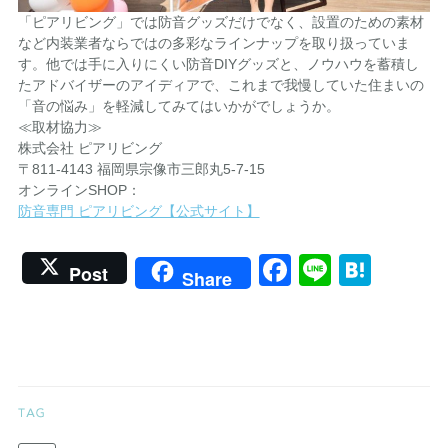
「ピアリビング」では防音グッズだけでなく、設置のための素材
など内装業者ならではの多彩なラインナップを取り扱っていま
す。他では手に入りにくい防音DIYグッズと、ノウハウを蓄積し
たアドバイザーのアイディアで、これまで我慢していた住まいの
「音の悩み」を軽減してみてはいかがでしょうか。
≪取材協力≫
株式会社 ピアリビング
〒811-4143 福岡県宗像市三郎丸5-7-15
オンラインSHOP：
防音専門 ピアリビング【公式サイト】
Facebook
Line
Hate
Post
Share