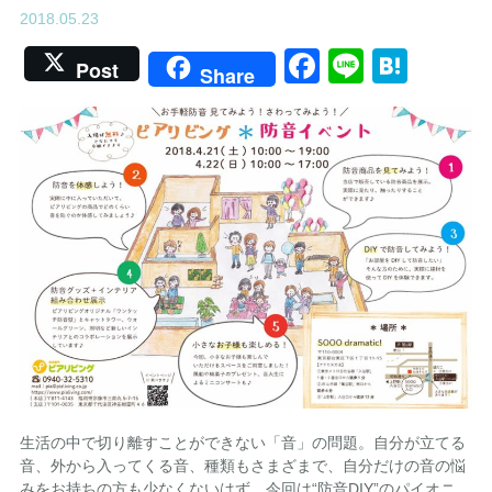
2018.05.23
Facebook
Line
Hate
Post
Share
生活の中で切り離すことができない「音」の問題。自分が立てる
音、外から入ってくる音、種類もさまざまで、自分だけの音の悩
みをお持ちの方も少なくないはず。今回は“防音DIY”のパイオニ