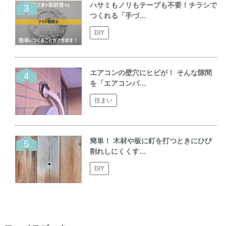
ハサミもノリもテープも不要！チラシで
つくれる「手づ…
DIY
エアコンの壁穴にヒビが！ そんな隙間
を「エアコンパ…
住まい
簡単！ 木材や板に釘を打つときにひび
割れしにくくす…
DIY