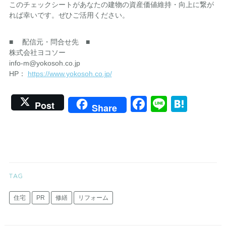
このチェックシートがあなたの建物の資産価値維持・向上に繋が
れば幸いです。ぜひご活用ください。
■ 配信元・問合せ先 ■
株式会社ヨコソー
info-m@yokosoh.co.jp
HP：
https://www.yokosoh.co.jp/
Facebook
Line
Hate
Post
Share
住宅
PR
修繕
リフォーム