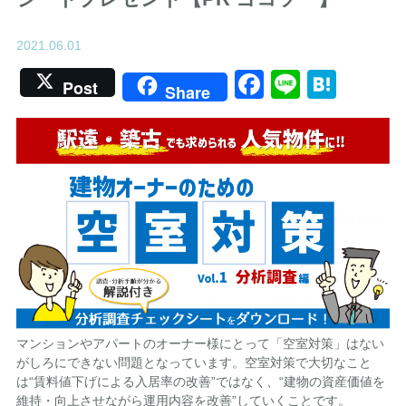
2021.06.01
Facebook
Line
Hate
Post
Share
マンションやアパートのオーナー様にとって「空室対策」はない
がしろにできない問題となっています。空室対策で大切なこと
は“賃料値下げによる入居率の改善”ではなく、“建物の資産価値を
維持・向上させながら運用内容を改善”していくことです。