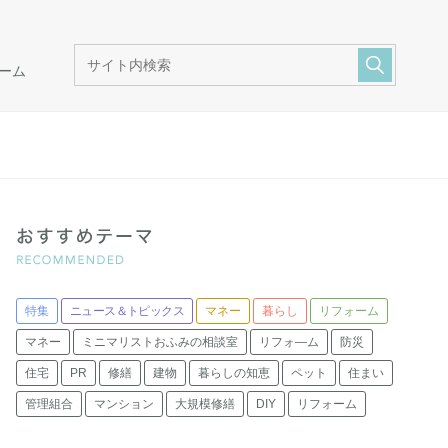
ーム
特集
ニュース＆トピックス
マネー
暮らし
リフォーム
マネー
ミニマリストおふみの相談室
リフォ―ム
防災
住宅
PR
修繕
建物
暮らしの知恵
ペット
住まい
管理組合
マンション
大規模修繕
DIY
リフォーム