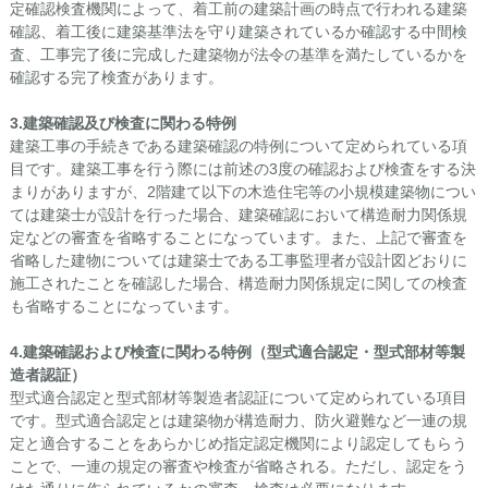
定確認検査機関によって、着工前の建築計画の時点で行われる建築
確認、着工後に建築基準法を守り建築されているか確認する中間検
査、工事完了後に完成した建築物が法令の基準を満たしているかを
確認する完了検査があります。
3.
建築確認及び検査に関わる特例
建築工事の手続きである建築確認の特例について定められている項
目です。建築工事を行う際には前述の3度の確認および検査をする決
まりがありますが、2階建て以下の木造住宅等の小規模建築物につい
ては建築士が設計を行った場合、建築確認において構造耐力関係規
定などの審査を省略することになっています。また、上記で審査を
省略した建物については建築士である工事監理者が設計図どおりに
施工されたことを確認した場合、構造耐力関係規定に関しての検査
も省略することになっています。
4.
建築確認および検査に関わる特例（型式適合認定・型式部材等製
造者認証）
型式適合認定と型式部材等製造者認証について定められている項目
です。型式適合認定とは建築物が構造耐力、防火避難など一連の規
定と適合することをあらかじめ指定認定機関により認定してもらう
ことで、一連の規定の審査や検査が省略される。ただし、認定をう