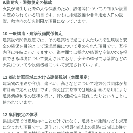
9.
防耐火・避難規定の構成
火災が発生した際の人命保護のため、設備等についての制限や設置
を定められている項目です。おもに排煙設備や非常用進入口の設
置、敷地内の防火制限が項目になっています。
10.
一般構造・建築設備関係規定
建築設備関係規定では、その建築物で過ごす人たちの衛生環境と安
全の確保を目的として環境整備について定められた項目です。基準
内容は多岐にわたりますが、衛生面では採光や綺麗な空気や水を提
供できる環境について規定されており、安全の確保では落雷などの
天災についてや設備機器について規定されています。
11.
都市計画区域における建築規制（集団規定）
建築物の用途や容積、建ぺい、高さなどについて地方公共団体が都
市計画で定めた項目です。例えば京都市では地区計画の活用により
道路斜線制限の緩和を行い、軒の連続性を確保したりということに
使われています。
12.
集団規定の体系
集団規定では敷地内のことだけではなく、道路との距離なども規定
に含まれた項目です。原則として幅員4m以上の道路に2m以上接す