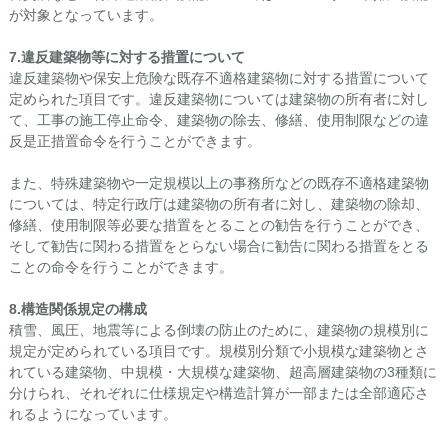
が対象となっています。
7.
違反建築物等に対する措置について
違反建築物や保安上危険な既存不適格建築物に対する措置について
定められた項目です。違反建築物については建築物の所有者に対し
て、工事の施工停止命令、建築物の除去、修繕、使用制限などの違
反是正措置命令を行うことができます。
また、特殊建築物や一定規模以上の事務所などの既存不適格建築物
については、特定行政庁は建築物の所有者に対し、建築物の除却、
修繕、使用制限等必要な措置をとることの勧告を行うことができ、
そして勧告に関わる措置をとらない場合に勧告に関わる措置をとる
ことの命令を行うことができます。
8.
構造関係規定の構成
積雪、風圧、地震等による倒壊の防止のために、建築物の規模別に
規定が定められている項目です。規模別分類で小規模な建築物とさ
れている建築物、中規模・大規模な建築物、超高層建築物の3種類に
分けられ、それぞれに仕様規定や構造計算が一部または全部適応さ
れるようになっています。