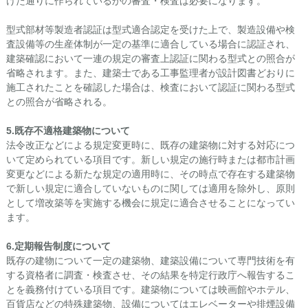
けた通りに作られているかの審査・検査は必要になります。
型式部材等製造者認証は型式適合認定を受けた上で、製造設備や検
査設備等の生産体制が一定の基準に適合している場合に認証され、
建築確認において一連の規定の審査上認証に関わる型式との照合が
省略されます。また、建築士である工事監理者が設計図書どおりに
施工されたことを確認した場合は、検査において認証に関わる型式
との照合が省略される。
5.
既存不適格建築物について
法令改正などによる規定変更時に、既存の建築物に対する対応につ
いて定められている項目です。新しい規定の施行時または都市計画
変更などによる新たな規定の適用時に、その時点で存在する建築物
で新しい規定に適合していないものに関しては適用を除外し、原則
として増改築等を実施する機会に規定に適合させることになってい
ます。
6.
定期報告制度について
既存の建物について一定の建築物、建築設備について専門技術を有
する資格者に調査・検査させ、その結果を特定行政庁へ報告するこ
とを義務付けている項目です。建築物については映画館やホテル、
百貨店などの特殊建築物、設備についてはエレベーターや排煙設備