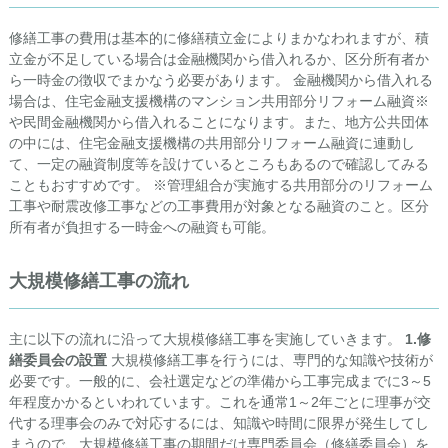
修繕工事の費用は基本的に修繕積立金によりまかなわれますが、積
立金が不足している場合は金融機関から借入れるか、区分所有者か
ら一時金の徴収でまかなう必要があります。 金融機関から借入れる
場合は、住宅金融支援機構のマンション共用部分リフォーム融資※
や民間金融機関から借入れることになります。また、地方公共団体
の中には、住宅金融支援機構の共用部分リフォーム融資に連動し
て、一定の融資制度等を設けているところもあるので確認してみる
こともおすすめです。 ※管理組合が実施する共用部分のリフォーム
工事や耐震改修工事などの工事費用が対象となる融資のこと。区分
所有者が負担する一時金への融資も可能。
大規模修繕工事の流れ
主に以下の流れに沿って大規模修繕工事を実施していきます。
1.修
繕委員会の設置
大規模修繕工事を行うには、専門的な知識や技術が
必要です。一般的に、会社選定などの準備から工事完成までに3～5
年程度かかるといわれています。これを通常1～2年ごとに理事が交
代する理事会のみで対応するには、知識や時間に限界が発生してし
まうので、大規模修繕工事の期間だけ専門委員会（修繕委員会）を