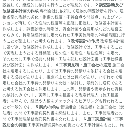
設置して、継続的に検討を行うことが理想的です。
2.調査診断及び
改修基本計画の作成
専門会社に依頼して建物の調査診断を行い、建
物各部の現状の劣化・損傷の程度・不具合点や問題点、およびマン
ションが有している性能の程度等を正確に把握し、改修基本計画を
作成します。調査診断の時期は、資金計画や合意形成などの運営面
からみて、長期修繕計画に定められた工事実施時期の2年前程度に行
うことが望ましいと考えられます。
3.改修設計の作成
改修基本計画
に基づき、改修設計を作成します。改修設計では、工事をすること
で実現しようとする目標値（耐久性・耐用性・居住性等）を定め、
そのために工事で必要な材料・工法を記した設計図書（工事仕様書
及び設計図）を作成します。
4.工事費見積・施工会社の選定
施工会
社を選定するにあたり、まずは工事費の見積りを依頼する会社を選
定する必要があります。推薦式または公募式があり、いずれかで選
定した会社の工事費の見積りを比較・検討し、最終的に適切である
と考える施工会社を決定します。この際、見積書や提示された資料
の検討のみでなく、実際に工事を担当する現場代理人（施工担当
者）を呼んで、経歴や人柄をチェックするヒアリングも行われるこ
とが一般的です。
5.契約の締結
管理組合（発注者）と施工会社（受
注者）の間で工事請負契約書を締結します。また、工事監理者との
間で工事監理業務委託契約書を交わします。
6.施工実施計画・工事
説明会の開催
工事実施請負契約の前提となる工事計画をもとに、施