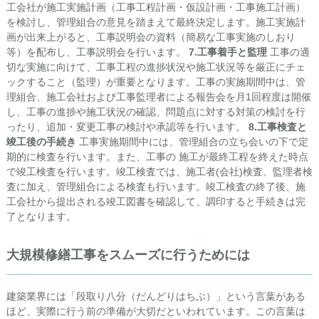
工会社が施工実施計画（工事工程計画・仮設計画・工事施工計画）
を検討し、管理組合の意見を踏まえて最終決定します。施工実施計
画が出来上がると、工事説明会の資料（簡易な工事実施のしおり
等）を配布し、工事説明会を行います。
7.工事着手と監理
工事の適
切な実施に向けて、工事工程の進捗状況や施工状況等を厳正にチェ
ックすること（監理）が重要となります。工事の実施期間中は、管
理組合、施工会社および工事監理者による報告会を月1回程度は開催
し、工事の進捗や施工状況の確認、問題点に対する対策の検討を行
ったり、追加・変更工事の検討や承認等を行います。
8.工事検査と
竣工後の手続き
工事実施期間中には、管理組合の立ち会いの下で定
期的に検査を行います。また、工事の 施工が最終工程を終えた時点
で竣工検査を行います。竣工検査では、施工者(会社)検査、監理者検
査に加え、管理組合による検査も行います。竣工検査の終了後、施
工会社から提出される竣工図書を確認して、調印すると手続きは完
了となります。
大規模修繕工事をスムーズに行うためには
建築業界には「段取り八分（だんどりはちぶ）」という言葉がある
ほど、実際に行う前の準備が大切だといわれています。この言葉は