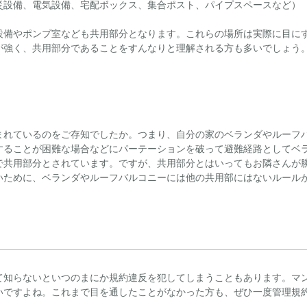
災設備、電気設備、宅配ボックス、集合ポスト、パイプスペースなど）
設備やポンプ室なども共用部分となります。これらの場所は実際に目に
が強く、共用部分であることをすんなりと理解される方も多いでしょう
まれているのをご存知でしたか。つまり、自分の家のベランダやルーフ
することが困難な場合などにパーテーションを破って避難経路としてベ
で共用部分とされています。ですが、共用部分とはいってもお隣さんが
いために、ベランダやルーフバルコニーには他の共用部にはないルール
て知らないといつのまにか規約違反を犯してしまうこともあります。マ
いですよね。これまで目を通したことがなかった方も、ぜひ一度管理規